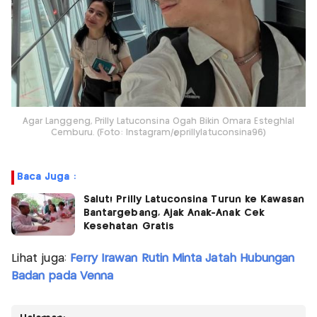
Agar Langgeng, Prilly Latuconsina Ogah Bikin Omara Esteghlal
Cemburu. (Foto: Instagram/@prillylatuconsina96)
Baca Juga :
Salut! Prilly Latuconsina Turun ke Kawasan
Bantargebang, Ajak Anak-Anak Cek
Kesehatan Gratis
Lihat juga:
Ferry Irawan Rutin Minta Jatah Hubungan
Badan pada Venna