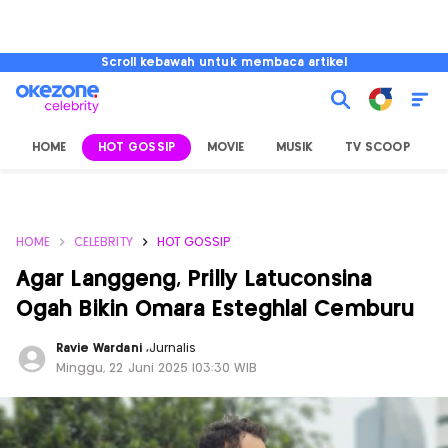
Scroll kebawah untuk membaca artikel
HOME
HOT GOSSIP
MOVIE
MUSIK
TV SCOOP
L
HOME
CELEBRITY
HOT GOSSIP
Agar Langgeng, Prilly Latuconsina
Ogah Bikin Omara Esteghlal Cemburu
Ravie Wardani
,
Jurnalis
Minggu, 22 Juni 2025 |03:30 WIB