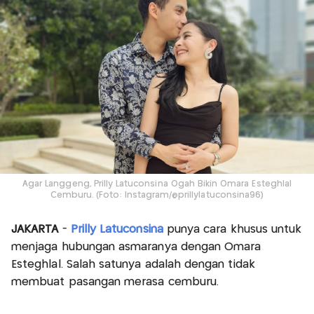
Agar Langgeng, Prilly Latuconsina Ogah Bikin Omara Esteghlal
Cemburu. (Foto: Instagram/@prillylatuconsina96)
JAKARTA
-
Prilly Latuconsina
punya cara khusus untuk
menjaga hubungan asmaranya dengan Omara
Esteghlal. Salah satunya adalah dengan tidak
membuat pasangan merasa cemburu.