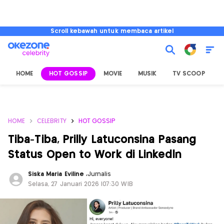
Scroll kebawah untuk membaca artikel
HOME
HOT GOSSIP
MOVIE
MUSIK
TV SCOOP
L
HOME
CELEBRITY
HOT GOSSIP
Tiba-Tiba, Prilly Latuconsina Pasang
Status Open to Work di Linkedln
Siska Maria Eviline
,
Jurnalis
Selasa, 27 Januari 2026 |07:30 WIB