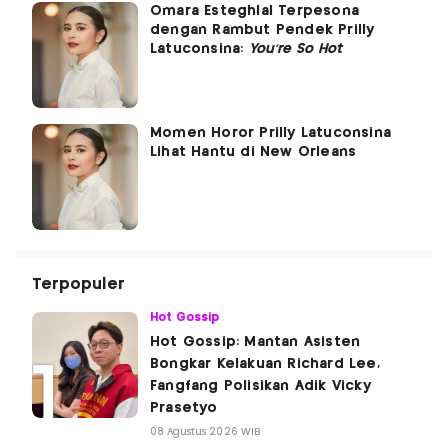
Omara Esteghlal Terpesona
dengan Rambut Pendek Prilly
Latuconsina:
You’re So Hot
Momen Horor Prilly Latuconsina
Lihat Hantu di New Orleans
Terpopuler
Hot Gossip
Hot Gossip: Mantan Asisten
Bongkar Kelakuan Richard Lee,
Fangfang Polisikan Adik Vicky
Prasetyo
08 Agustus 2026 WIB