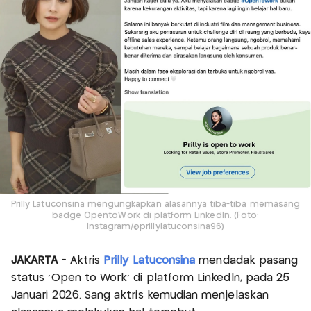
Prilly Latuconsina mengungkapkan alasannya tiba-tiba memasang
badge OpentoWork di platform Linkedln. (Foto:
Instagram/@prillylatuconsina96)
JAKARTA
- Aktris
Prilly Latuconsina
mendadak pasang
status 'Open to Work' di platform Linkedln, pada 25
Januari 2026. Sang aktris kemudian menjelaskan