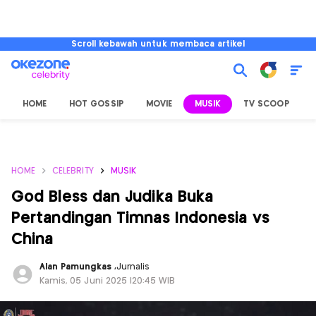
Scroll kebawah untuk membaca artikel
HOME
HOT GOSSIP
MOVIE
MUSIK
TV SCOOP
L
HOME
CELEBRITY
MUSIK
God Bless dan Judika Buka
Pertandingan Timnas Indonesia vs
China
Alan Pamungkas
,
Jurnalis
Kamis, 05 Juni 2025 |20:45 WIB