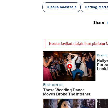
Gisella Anastasia
Gading Mart
Share