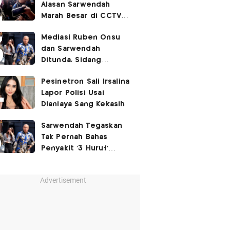
Alasan Sarwendah
Marah Besar di CCTV
yang Viral, Buntut
Mediasi Ruben Onsu
Kecewa Mendalam
dan Sarwendah
Ditunda, Sidang
Berlanjut Minggu Depan
Pesinetron Sali Irsalina
Lapor Polisi Usai
Dianiaya Sang Kekasih
Sarwendah Tegaskan
Tak Pernah Bahas
Penyakit '3 Huruf'
Ruben Onsu
Advertisement