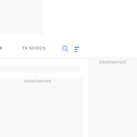
K
TV SCOOP
LIRIK
K-POP
IND
Advertisement
Advertisement