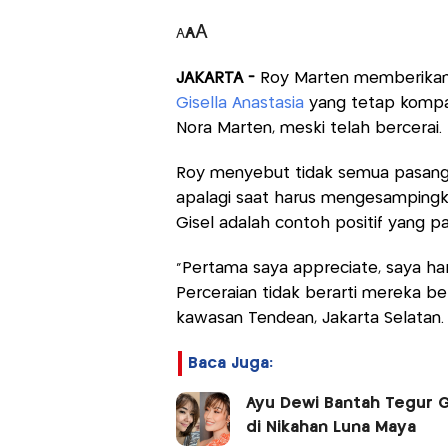
A
A
A
JAKARTA -
Roy Marten memberikan
Gisella Anastasia
yang tetap kompa
Nora Marten, meski telah bercerai.
Roy menyebut tidak semua pasang
apalagi saat harus mengesampingk
Gisel adalah contoh positif yang pat
“Pertama saya appreciate, saya har
Perceraian tidak berarti mereka be
kawasan Tendean, Jakarta Selatan.
Baca Juga:
Ayu Dewi Bantah Tegur 
di Nikahan Luna Maya