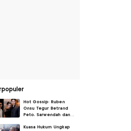
rpopuler
Hot Gossip: Ruben
Onsu Tegur Betrand
Peto, Sarwendah dan
Gio Tak Lagi Umbar
Kuasa Hukum Ungkap
Kemesraan