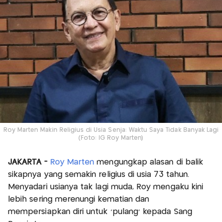
Roy Marten Makin Religius di Usia Senja: Waktu Saya Tidak Banyak Lagi
(Foto: IG Roy Marten)
JAKARTA -
Roy Marten
mengungkap alasan di balik
sikapnya yang semakin religius di usia 73 tahun.
Menyadari usianya tak lagi muda, Roy mengaku kini
lebih sering merenungi kematian dan
mempersiapkan diri untuk 'pulang' kepada Sang