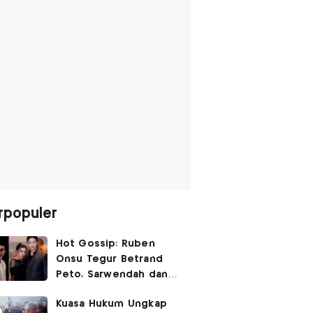
rpopuler
Hot Gossip: Ruben
Onsu Tegur Betrand
Peto, Sarwendah dan
Gio Tak Lagi Umbar
Kuasa Hukum Ungkap
Kemesraan