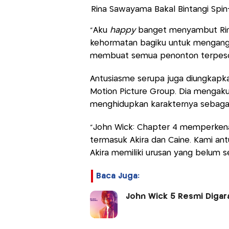
Rina Sawayama Bakal Bintangi Spin-
“Aku
happy
banget menyambut Rina
kehormatan bagiku untuk mengangk
membuat semua penonton terpeson
Antusiasme serupa juga diungkapka
Motion Picture Group. Dia mengaku
menghidupkan karakternya sebagai
“John Wick: Chapter 4 memperkena
termasuk Akira dan Caine. Kami ant
Akira memiliki urusan yang belum se
Baca Juga:
John Wick 5 Resmi Digar