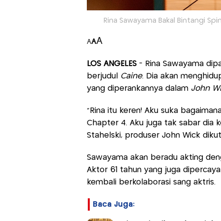
Rina Sawayama Bakal Bintangi Spin
A
A
A
LOS ANGELES
- Rina Sawayama dip
berjudul
Caine
. Dia akan menghidu
yang diperankannya dalam
John Wi
“Rina itu keren! Aku suka bagaima
Chapter 4. Aku juga tak sabar dia
Stahelski, produser John Wick dikut
Sawayama akan beradu akting deng
Aktor 61 tahun yang juga dipercay
kembali berkolaborasi sang aktris.
Baca Juga: