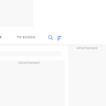
K
TV SCOOP
LIRIK
K-POP
IND
Advertisement
Advertisement