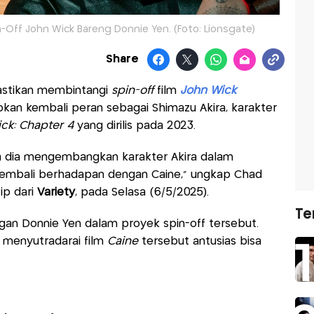
-Off John Wick Bareng Donnie Yen. (Foto: Lionsgate)
Share
astikan membintangi
spin-off
film
John Wick
pkan kembali peran sebagai Shimazu Akira, karakter
ck: Chapter 4
yang dirilis pada 2023.
na dia mengembangkan karakter Akira dalam
 kembali berhadapan dengan Caine,” ungkap Chad
ip dari
Variety
, pada Selasa (6/5/2025).
Te
an Donnie Yen dalam proyek spin-off tersebut.
a menyutradarai film
Caine
tersebut antusias bisa