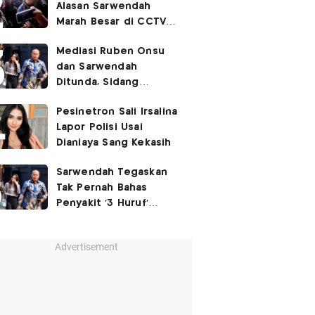
Alasan Sarwendah
Marah Besar di CCTV
yang Viral, Buntut
Mediasi Ruben Onsu
Kecewa Mendalam
dan Sarwendah
Ditunda, Sidang
Berlanjut Minggu Depan
Pesinetron Sali Irsalina
Lapor Polisi Usai
Dianiaya Sang Kekasih
Sarwendah Tegaskan
Tak Pernah Bahas
Penyakit '3 Huruf'
Ruben Onsu
Advertisement