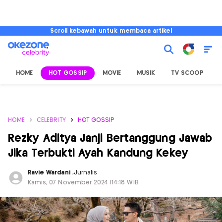
Scroll kebawah untuk membaca artikel
HOME
HOT GOSSIP
MOVIE
MUSIK
TV SCOOP
L
HOME
CELEBRITY
HOT GOSSIP
Rezky Aditya Janji Bertanggung Jawab
Jika Terbukti Ayah Kandung Kekey
Ravie Wardani
,
Jurnalis
Kamis, 07 November 2024 |14:18 WIB