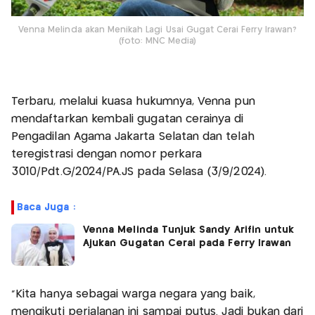
Venna Melinda akan Menikah Lagi Usai Gugat Cerai Ferry Irawan?
(foto: MNC Media)
Terbaru, melalui kuasa hukumnya, Venna pun
mendaftarkan kembali gugatan cerainya di
Pengadilan Agama Jakarta Selatan dan telah
teregistrasi dengan nomor perkara
3010/Pdt.G/2024/PA.JS pada Selasa (3/9/2024).
Baca Juga :
Venna Melinda Tunjuk Sandy Arifin untuk
Ajukan Gugatan Cerai pada Ferry Irawan
"Kita hanya sebagai warga negara yang baik,
mengikuti perjalanan ini sampai putus. Jadi bukan dari