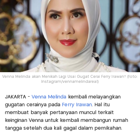
Venna Melinda akan Menikah Lagi Usai Gugat Cerai Ferry Irawan? (foto:
Instagram/vennamelindareal)
JAKARTA -
Venna Melinda
kembali melayangkan
gugatan cerainya pada
Ferry Irawan
. Hal itu
membuat banyak pertanyaan muncul terkait
keinginan Venna untuk kembali membangun rumah
tangga setelah dua kali gagal dalam pernikahan.