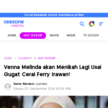
Scroll kebawah untuk membaca artikel
HOME
HOT GOSSIP
MOVIE
MUSIK
TV SCOOP
L
HOME
CELEBRITY
HOT GOSSIP
Venna Melinda akan Menikah Lagi Usai
Gugat Cerai Ferry Irawan?
Ravie Wardani
,
Jurnalis
Selasa, 03 September 2024 |18:05 WIB