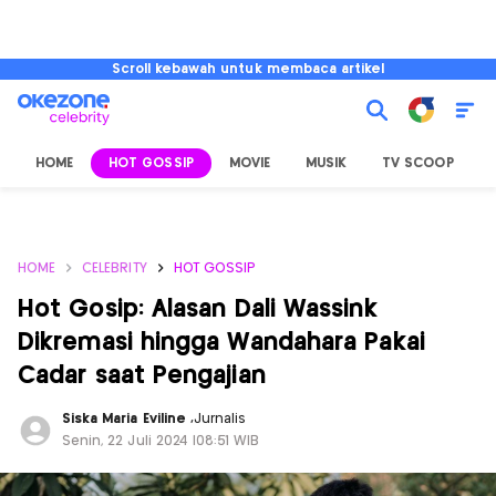
Scroll kebawah untuk membaca artikel
HOME
HOT GOSSIP
MOVIE
MUSIK
TV SCOOP
L
HOME
CELEBRITY
HOT GOSSIP
Hot Gosip: Alasan Dali Wassink
Dikremasi hingga Wandahara Pakai
Cadar saat Pengajian
Siska Maria Eviline
,
Jurnalis
Senin, 22 Juli 2024 |08:51 WIB