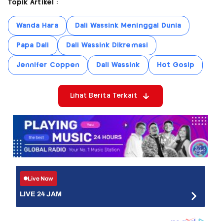
Topik Artikel :
Wanda Hara
Dali Wassink Meninggal Dunia
Papa Dali
Dali Wassink Dikremasi
Jennifer Coppen
Dali Wassink
Hot Gosip
Lihat Berita Terkait
Live Now
LIVE 24 JAM