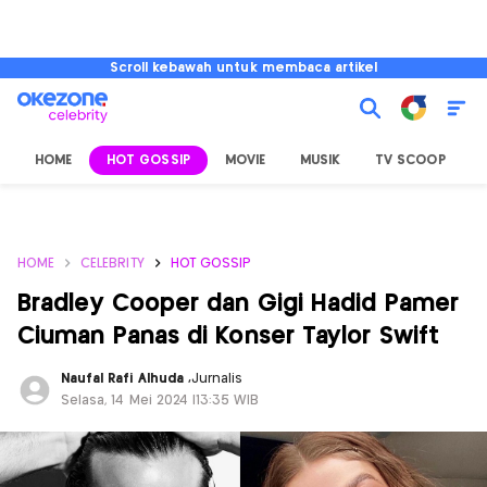
Scroll kebawah untuk membaca artikel
HOME
HOT GOSSIP
MOVIE
MUSIK
TV SCOOP
L
HOME
CELEBRITY
HOT GOSSIP
Bradley Cooper dan Gigi Hadid Pamer
Ciuman Panas di Konser Taylor Swift
Naufal Rafi Alhuda
,
Jurnalis
Selasa, 14 Mei 2024 |13:35 WIB