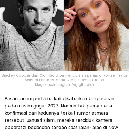
Bradley Cooper dan Gigi Hadid pamer ciuman panas di konser Taylor
Swift di Perancis, pada 12 Mei silam. (Foto: W
Magazine/Instagram/@gigihadid)
Pasangan ini pertama kali dikabarkan berpacaran
pada musim gugur 2023. Namun tak pernah ada
konfirmasi dari keduanya terkait rumor asmara
tersebut. Januari silam, mereka terciduk kamera
paparazzi pegangan tangan saat jalan-jalan di New