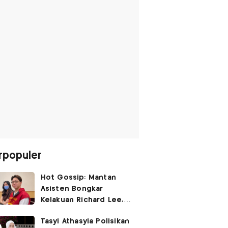
rpopuler
Hot Gossip: Mantan
Asisten Bongkar
Kelakuan Richard Lee,
Fangfang Polisikan Adik
Tasyi Athasyia Polisikan
Vicky Prasetyo