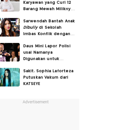
Karyawan yang Curi 12
Barang Mewah Miliknya
Senilai Rp570 Juta
Sarwendah Bantah Anak
Dibully
di Sekolah
Imbas Konflik dengan
Ruben Onsu
Daus Mini Lapor Polisi
usai Namanya
Digunakan untuk
Menyebarkan Konten
Sakit, Sophia Laforteza
SARA
Putuskan Vakum dari
KATSEYE
Advertisement