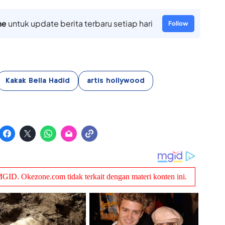
ne
untuk update berita terbaru setiap hari
Follow
Kakak Bella Hadid
artis hollywood