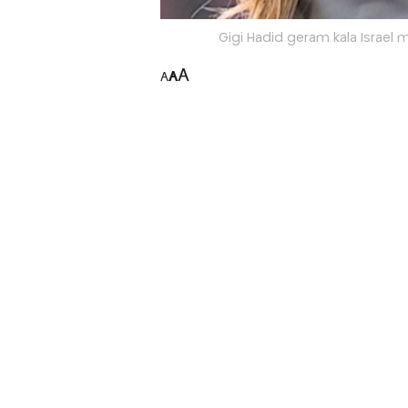
Gigi Hadid geram kala Israel m
A
A
A