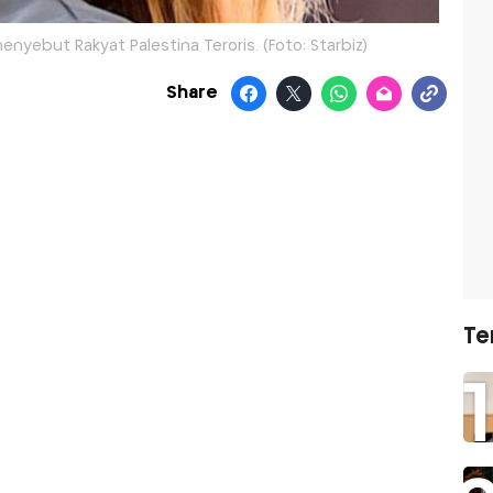
enyebut Rakyat Palestina Teroris. (Foto: Starbiz)
Share
Te