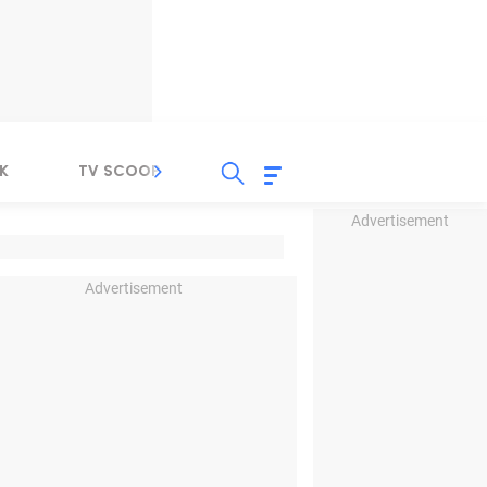
K
TV SCOOP
LIRIK
K-POP
IND
Advertisement
Advertisement