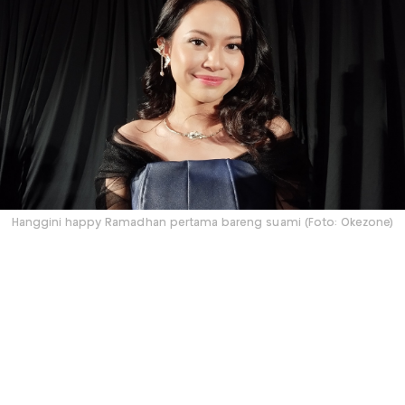
Hanggini happy Ramadhan pertama bareng suami (Foto: Okezone)