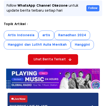
Follow
WhatsApp Channel Okezone
untuk
Follow
update berita terbaru setiap hari
Topik Artikel :
Artis Indonesia
artis
Ramadhan 2024
Hanggini dan Luthfi Aulia Menikah
Hanggini
Lihat Berita Terkait
Live Now