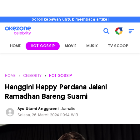
Scroll kebawah untuk membaca artikel
HOME
HOT GOSSIP
MOVIE
MUSIK
TV SCOOP
L
HOME
CELEBRITY
HOT GOSSIP
Hanggini Happy Perdana Jalani
Ramadhan Bareng Suami
Ayu Utami Anggraeni
,
Jurnalis
Selasa, 26 Maret 2024 |10:14 WIB