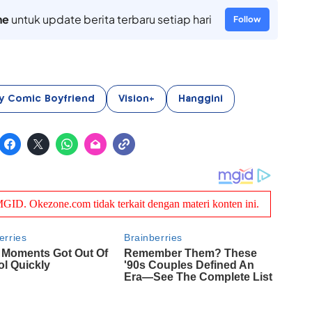
ne
untuk update berita terbaru setiap hari
Follow
My Comic Boyfriend
Vision+
Hanggini