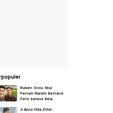
rpopuler
Ruben Onsu Akui
Pernah Marahi Betrand
Peto karena Bela
Dirinya di Media Sosial
A Bona Fide Killer