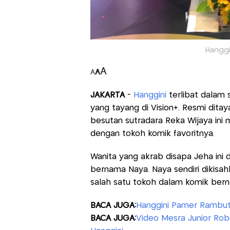
Hanggi
A
A
A
JAKARTA
-
Hanggini
terlibat dalam 
yang tayang di Vision+. Resmi ditaya
besutan sutradara Reka Wijaya ini
dengan tokoh komik favoritnya.
Wanita yang akrab disapa Jeha in
bernama Naya. Naya sendiri dikisa
salah satu tokoh dalam komik bern
BACA JUGA:
Hanggini Pamer Rambut
BACA JUGA:
Video Mesra Junior Rob