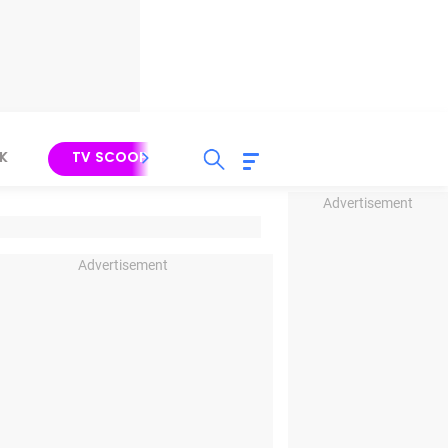
K
TV SCOOP
LIRIK
K-POP
IND
Advertisement
Advertisement