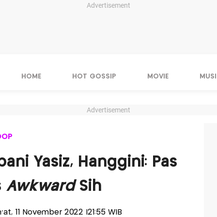
Advertisement
HOME
HOT GOSSIP
MOVIE
MUSI
Advertisement
OOP
ni Yasiz, Hanggini: Pas
s
Awkward
Sih
m'at, 11 November 2022 |21:55 WIB