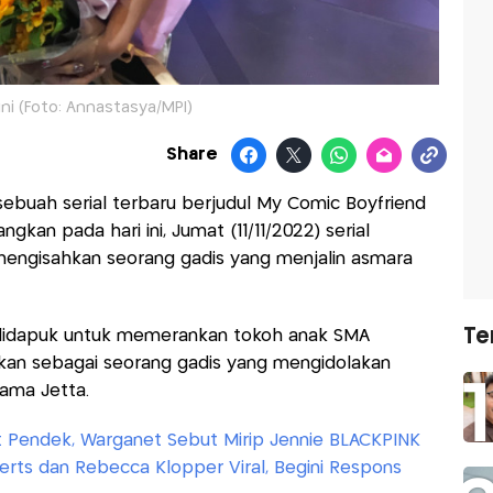
ni (Foto: Annastasya/MPI)
Share
sebuah serial terbaru berjudul My Comic Boyfriend
ngkan pada hari ini, Jumat (11/11/2022) serial
 mengisahkan seorang gadis yang menjalin asmara
Te
i didapuk untuk memerankan tokoh anak SMA
hkan sebagai seorang gadis yang mengidolakan
ama Jetta.
 Pendek, Warganet Sebut Mirip Jennie BLACKPINK
erts dan Rebecca Klopper Viral, Begini Respons