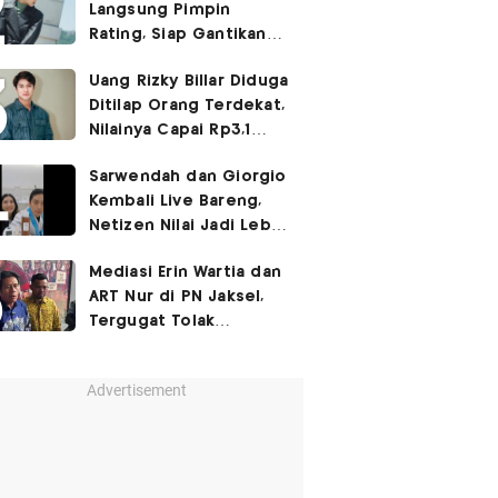
Langsung Pimpin
Rating, Siap Gantikan
Agent Kim Reactivated
Uang Rizky Billar Diduga
Ditilap Orang Terdekat,
Nilainya Capai Rp3,1
Miliar
Sarwendah dan Giorgio
Kembali Live Bareng,
Netizen Nilai Jadi Lebih
Canggung
Mediasi Erin Wartia dan
ART Nur di PN Jaksel,
Tergugat Tolak
Gugatan Rp1 Miliar
Advertisement