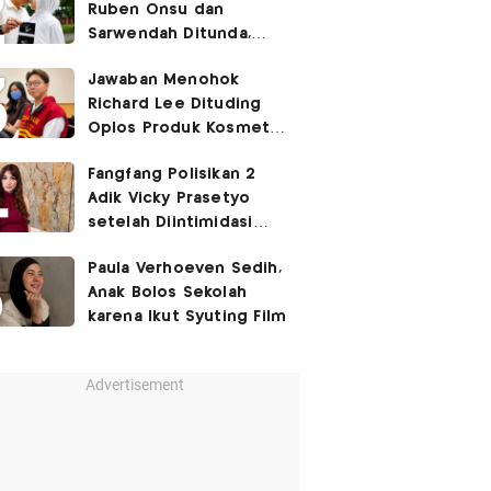
Ruben Onsu dan
Sarwendah Ditunda,
Irish Bella Hamil Anak
Jawaban Menohok
Ketiga
Richard Lee Dituding
Oplos Produk Kosmetik
hingga Punya Ani-Ani
Fangfang Polisikan 2
Adik Vicky Prasetyo
setelah Diintimidasi
Lewat Medsos
Paula Verhoeven Sedih,
Anak Bolos Sekolah
karena Ikut Syuting Film
Advertisement