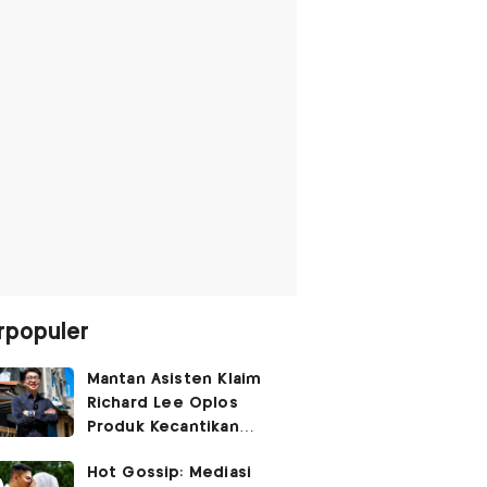
rpopuler
Mantan Asisten Klaim
Richard Lee Oplos
Produk Kecantikan
hingga Transfer Uang
Hot Gossip: Mediasi
ke Ani-Ani