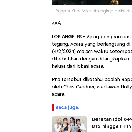
Rapper Killer Mike ditangkap polisi d
A
A
A
LOS ANGELES
- Ajang penghargaan 
tegang. Acara yang berlangsung di 
(4/2/2024) malam waktu setempat 
dihebohkan dengan ditangkapkan se
keluar dari lokasi acara.
Pria tersebut diketahui adalah Rapp
oleh Chris Gardner, wartawan Holl
acara.
baca juga:
Deretan Idol K-
BTS hingga FIFTY