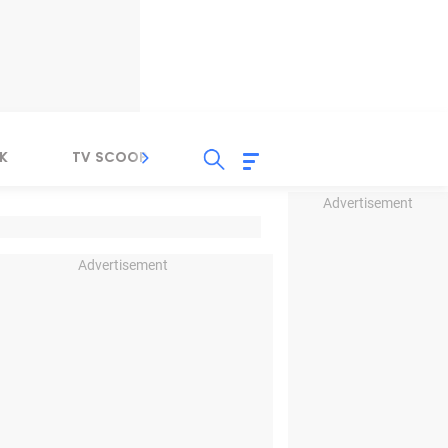
K
TV SCOOP
LIRIK
K-POP
IND
Advertisement
Advertisement