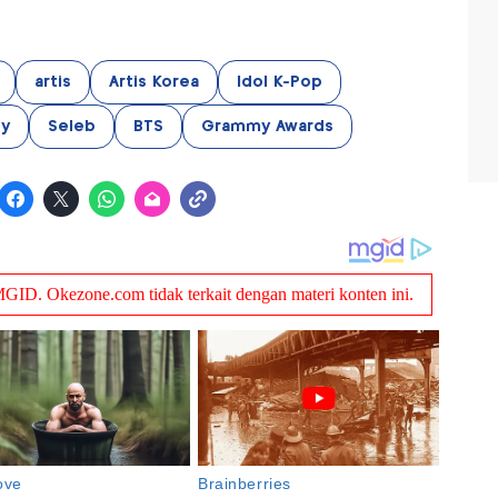
artis
Artis Korea
Idol K-Pop
ty
Seleb
BTS
Grammy Awards