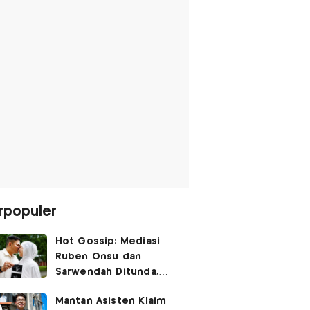
rpopuler
Hot Gossip: Mediasi
Ruben Onsu dan
Sarwendah Ditunda,
Irish Bella Hamil Anak
Mantan Asisten Klaim
Ketiga