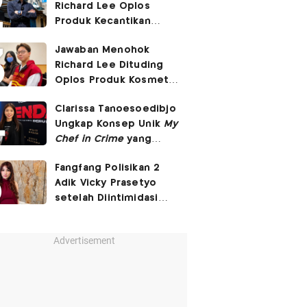
Richard Lee Oplos
Produk Kecantikan
hingga Transfer Uang
Jawaban Menohok
ke Ani-Ani
Richard Lee Dituding
Oplos Produk Kosmetik
hingga Punya Ani-Ani
Clarissa Tanoesoedibjo
Ungkap Konsep Unik
My
Chef in Crime
yang
Beda dari Series Crime
Fangfang Polisikan 2
Lain
Adik Vicky Prasetyo
setelah Diintimidasi
Lewat Medsos
Advertisement