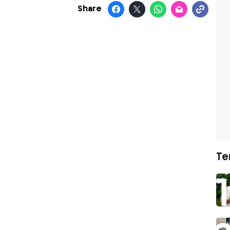
Share
Te