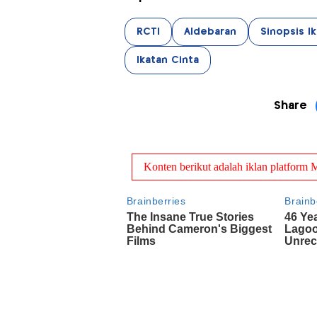
RCTI
Aldebaran
Sinopsis I
Ikatan Cinta
Share