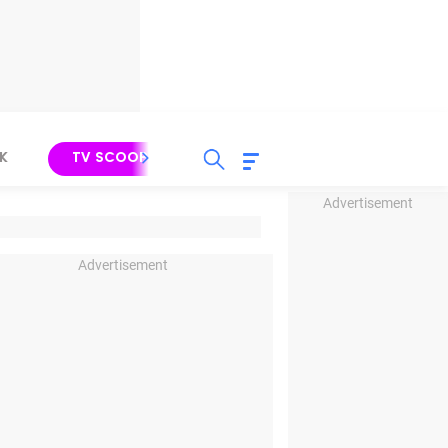
K
TV SCOOP
LIRIK
K-POP
IND
Advertisement
Advertisement