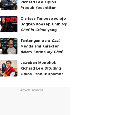
Richard Lee Oplos
Produk Kecantikan
hingga Transfer Uang
Clarissa Tanoesoedibjo
ke Ani-Ani
Ungkap Konsep Unik
My
Chef in Crime
yang
Beda dari Series Crime
Tantangan para
Cast
Lain
Mendalami Karakter
dalam Series
My Chef in
Crime
Jawaban Menohok
Richard Lee Dituding
Oplos Produk Kosmetik
hingga Punya Ani-Ani
Advertisement