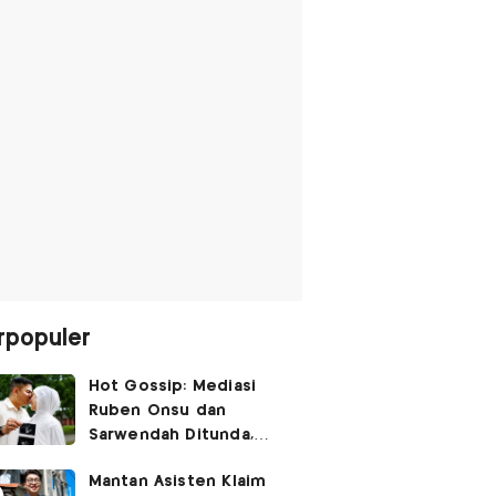
rpopuler
Hot Gossip: Mediasi
Ruben Onsu dan
Sarwendah Ditunda,
Irish Bella Hamil Anak
Mantan Asisten Klaim
Ketiga