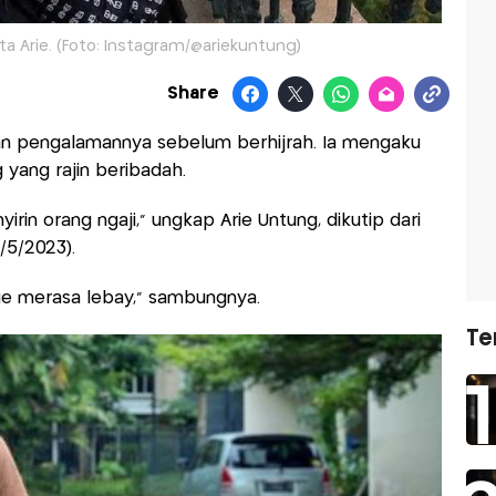
ta Arie. (Foto: Instagram/@ariekuntung)
Share
n pengalamannya sebelum berhijrah. Ia mengaku
yang rajin beribadah.
irin orang ngaji," ungkap Arie Untung, dikutip dari
/5/2023).
gue merasa lebay," sambungnya.
Te