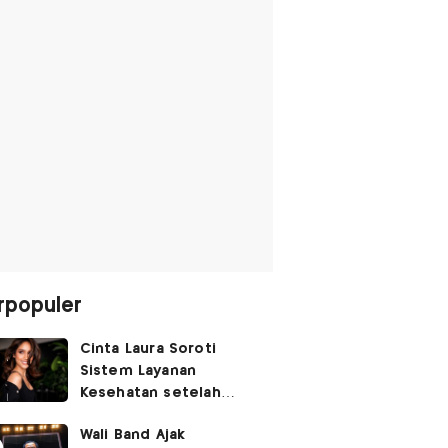
rpopuler
Cinta Laura Soroti
Sistem Layanan
Kesehatan setelah
Pasien BPJS Curhat
Wali Band Ajak
Ditelantarkan