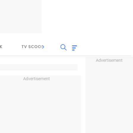
K
TV SCOOP
LIRIK
K-POP
IND
Advertisement
Advertisement