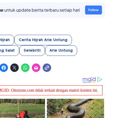
ne
untuk update berita terbaru setiap hari
Follow
Hijrah
Cerita Hijrah Arie Untung
ng Salat
Selebriti
Arie Untung