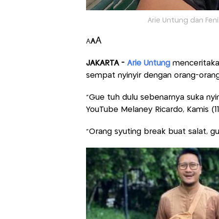
Arie Untung dan Feni
A
A
A
JAKARTA -
Arie Untung
menceritaka
sempat nyinyir dengan orang-orang 
"Gue tuh dulu sebenarnya suka nyiny
YouTube Melaney Ricardo, Kamis (11
"Orang syuting break buat salat, 