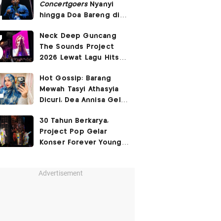
Concertgoers
Nyanyi
hingga Doa Bareng di
The Sounds Project
Neck Deep Guncang
2026
The Sounds Project
2026 Lewat Lagu Hits
December
hingga
In
Hot Gossip: Barang
Bloom
Mewah Tasyi Athasyia
Dicuri, Dea Annisa Gelar
Pengajian Jelang Nikah
30 Tahun Berkarya,
Project Pop Gelar
Konser Forever Young
Forever Fun
Advertisement