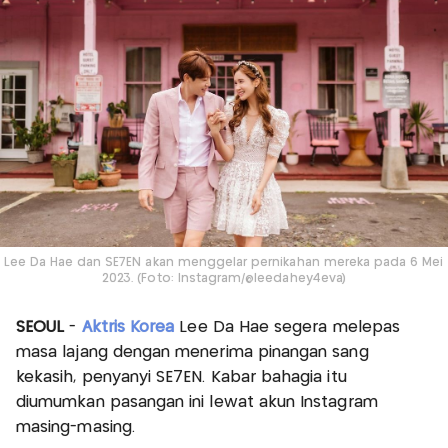
Lee Da Hae dan SE7EN akan menggelar pernikahan mereka pada 6 Mei
2023. (Foto: Instagram/@leedahey4eva)
SEOUL
-
Aktris Korea
Lee Da Hae segera melepas
masa lajang dengan menerima pinangan sang
kekasih, penyanyi SE7EN. Kabar bahagia itu
diumumkan pasangan ini lewat akun Instagram
masing-masing.