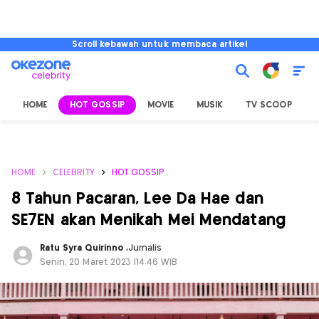
Scroll kebawah untuk membaca artikel
HOME
HOT GOSSIP
MOVIE
MUSIK
TV SCOOP
L
HOME
CELEBRITY
HOT GOSSIP
8 Tahun Pacaran, Lee Da Hae dan
SE7EN akan Menikah Mei Mendatang
Ratu Syra Quirinno
,
Jurnalis
Senin, 20 Maret 2023 |14:46 WIB