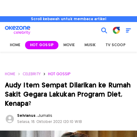
Scroll kebawah untuk membaca artikel
HOME
HOT GOSSIP
MOVIE
MUSIK
TV SCOOP
L
HOME
CELEBRITY
HOT GOSSIP
Audy Item Sempat Dilarikan ke Rumah
Sakit Gegara Lakukan Program Diet,
Kenapa?
Selvianus
,
Jurnalis
Selasa, 18 Oktober 2022 |20:10 WIB