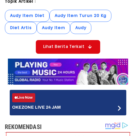
Topik Artikel :
Audy Item Diet
Audy Item Turun 20 Kg
Diet Artis
Audy Item
Audy
Lihat Berita Terkait
Live Now
OKEZONE LIVE 24 JAM