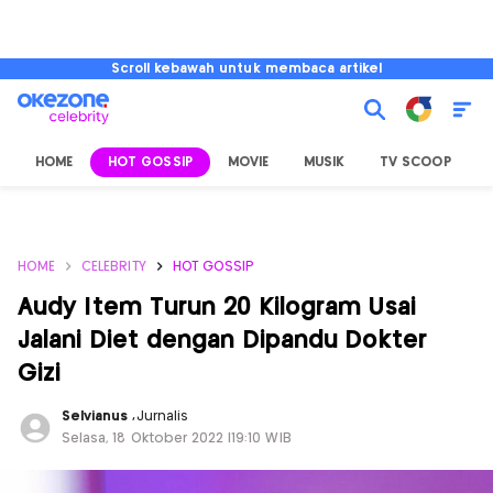
Scroll kebawah untuk membaca artikel
HOME
HOT GOSSIP
MOVIE
MUSIK
TV SCOOP
L
HOME
CELEBRITY
HOT GOSSIP
Audy Item Turun 20 Kilogram Usai
Jalani Diet dengan Dipandu Dokter
Gizi
Selvianus
,
Jurnalis
Selasa, 18 Oktober 2022 |19:10 WIB