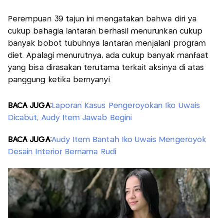
Perempuan 39 tajun ini mengatakan bahwa diri ya
cukup bahagia lantaran berhasil menurunkan cukup
banyak bobot tubuhnya lantaran menjalani program
diet. Apalagi menurutnya, ada cukup banyak manfaat
yang bisa dirasakan terutama terkait aksinya di atas
panggung ketika bernyanyi.
BACA JUGA:
Laporan Kasus Pengeroyokan Iko Uwais
Dicabut, Audy Item Jawab Begini
BACA JUGA:
Audy Item Bantah Iko Uwais Mengeroyok
Desain Interior Bernama Rudi