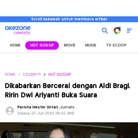
Scroll kebawah untuk membaca artikel
HOME
HOT GOSSIP
MOVIE
MUSIK
TV SCOOP
L
HOME
CELEBRITY
HOT GOSSIP
Dikabarkan Bercerai dengan Aldi Bragi,
Ririn Dwi Ariyanti Buka Suara
Pernita Hestin Untari
,
Jurnalis
Selasa, 07 Juli 2020 |18:03 WIB