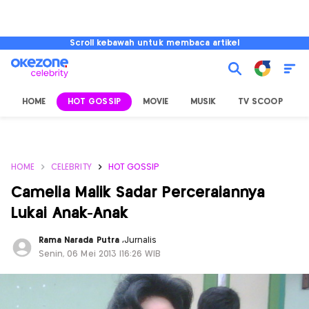
Scroll kebawah untuk membaca artikel
HOME
HOT GOSSIP
MOVIE
MUSIK
TV SCOOP
L
HOME
CELEBRITY
HOT GOSSIP
Camelia Malik Sadar Perceraiannya
Lukai Anak-Anak
Rama Narada Putra
,
Jurnalis
Senin, 06 Mei 2013 |16:26 WIB