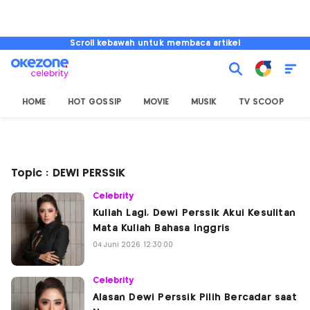
Scroll kebawah untuk membaca artikel
HOME
HOT GOSSIP
MOVIE
MUSIK
TV SCOOP
L
Topic : DEWI PERSSIK
Celebrity
Kuliah Lagi, Dewi Perssik Akui Kesulitan
Mata Kuliah Bahasa Inggris
04 Juni 2026 12:30:00
Celebrity
Alasan Dewi Perssik Pilih Bercadar saat