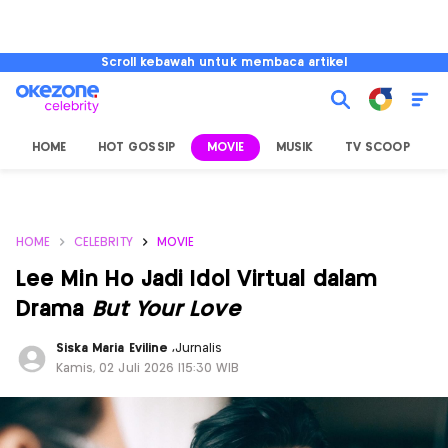
Scroll kebawah untuk membaca artikel
HOME
HOT GOSSIP
MOVIE
MUSIK
TV SCOOP
L
HOME
CELEBRITY
MOVIE
Lee Min Ho Jadi Idol Virtual dalam
Drama
But Your Love
Siska Maria Eviline
,
Jurnalis
Kamis, 02 Juli 2026 |15:30 WIB