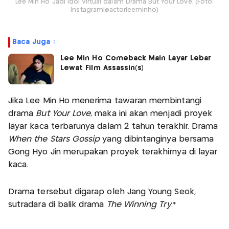
Lee Min Ho Jadi Idol Virtual dalam Drama But Your Love. (Foto:
Instagram|@actorleeminho)
Baca Juga :
Lee Min Ho Comeback Main Layar Lebar
Lewat Film Assassin(s)
Jika Lee Min Ho menerima tawaran membintangi
drama
But Your Love
, maka ini akan menjadi proyek
layar kaca terbarunya dalam 2 tahun terakhir. Drama
When the Stars Gossip
yang dibintanginya bersama
Gong Hyo Jin merupakan proyek terakhirnya di layar
kaca.
Drama tersebut digarap oleh Jang Young Seok,
sutradara di balik drama
The Winning Try
.*