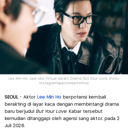
Lee Min Ho Jadi Idol Virtual dalam Drama But Your Love. (Foto:
Instagram|@actorleeminho)
SEOUL
- Aktor
Lee Min Ho
berpotensi kembali
berakting di layar kaca dengan membintangi drama
baru berjudul
But Your Love
. Kabar tersebut
kemudian ditanggapi oleh agensi sang aktor, pada 2
Juli 2026.