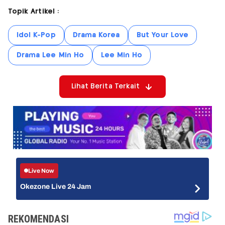
Topik Artikel :
Idol K-Pop
Drama Korea
But Your Love
Drama Lee Min Ho
Lee Min Ho
Lihat Berita Terkait
Live Now
Okezone Live 24 Jam