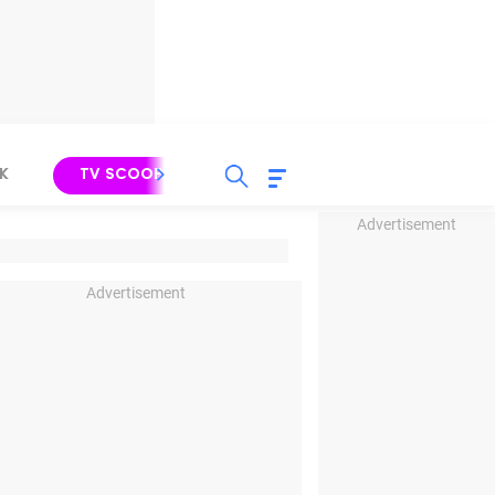
K
TV SCOOP
LIRIK
K-POP
IND
Advertisement
Advertisement