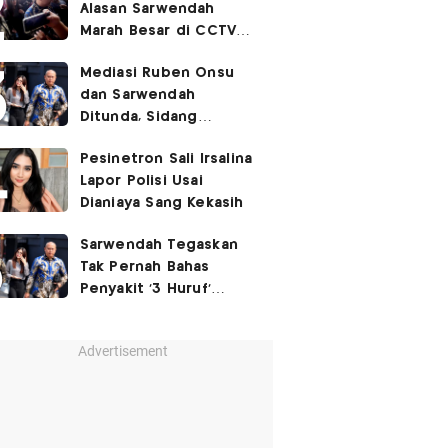
Alasan Sarwendah
Marah Besar di CCTV
yang Viral, Buntut
Mediasi Ruben Onsu
Kecewa Mendalam
dan Sarwendah
Ditunda, Sidang
Berlanjut Minggu Depan
Pesinetron Sali Irsalina
Lapor Polisi Usai
Dianiaya Sang Kekasih
Sarwendah Tegaskan
Tak Pernah Bahas
Penyakit '3 Huruf'
Ruben Onsu
Advertisement