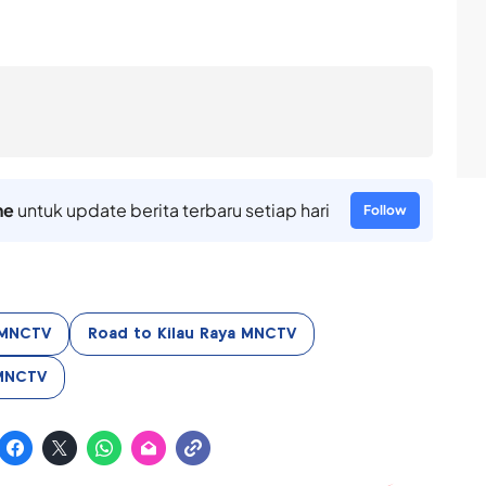
ne
untuk update berita terbaru setiap hari
Follow
MNCTV
Road to Kilau Raya MNCTV
 MNCTV