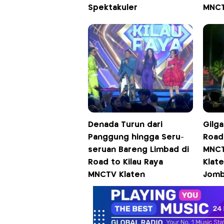
Spektakuler
MNC
Denada Turun dari
Gilga
Panggung hingga Seru-
Road 
seruan Bareng Limbad di
MNCT
Road to Kilau Raya
Klat
MNCTV Klaten
Jomb