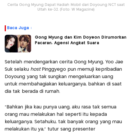
Cerita Gong Myung Dapat Hadiah Mobil dari Doyoung NCT saat
Ultah ke-32. (Foto: W Magazine)
Baca Juga :
Gong Myung dan Kim Doyeon Dirumorkan
Pacaran, Agensi Angkat Suara
Setelah mendengarkan cerita Gong Myung, Yoo Jae
Suk selaku
host
Pinggyego pun memuji kepribadian
Doyoung yang tak sungkan mengeluarkan uang
untuk membahagiakan keluarganya, bahkan di saat
dia tak berada di rumah.
“Bahkan jika kau punya uang, aku rasa tak semua
orang mau melakukan hal seperti itu kepada
keluarganya. Setahuku, tak banyak orang yang mau
melakukan itu ya,” tutur sang presenter