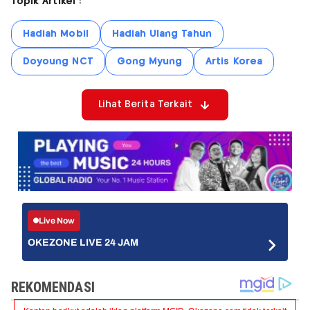
Topik Artikel :
Hadiah Mobil
Hadiah Ulang Tahun
Doyoung NCT
Gong Myung
Artis Korea
Lihat Berita Terkait
Live Now
OKEZONE LIVE 24 JAM