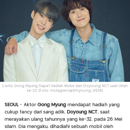
Cerita Gong Myung Dapat Hadiah Mobil dari Doyoung NCT saat Ultah
ke-32. (Foto: Instagram/@0myoung_0526)
SEOUL
- Aktor
Gong Myung
mendapat hadiah yang
cukup fancy dari sang adik,
Doyoung NCT
, saat
merayakan ulang tahunnya yang ke-32, pada 26 Mei
silam. Dia mengaku, dihadiahi sebuah mobil oleh