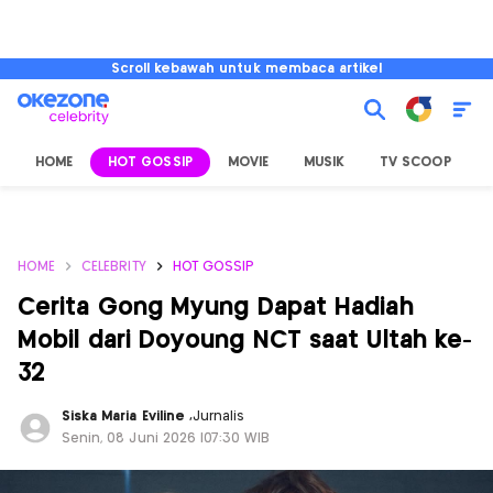
Scroll kebawah untuk membaca artikel
HOME
HOT GOSSIP
MOVIE
MUSIK
TV SCOOP
L
HOME
CELEBRITY
HOT GOSSIP
Cerita Gong Myung Dapat Hadiah
Mobil dari Doyoung NCT saat Ultah ke-
32
Siska Maria Eviline
,
Jurnalis
Senin, 08 Juni 2026 |07:30 WIB