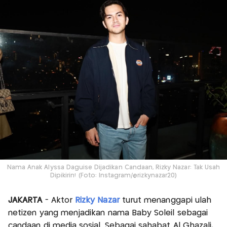
Nama Anak Alyssa Daguise Dijadikan Candaan, Rizky Nazar: Tak Usah
Dipikirin! (Foto: Instagram/@rizkynazar20)
JAKARTA
- Aktor
Rizky Nazar
turut menanggapi ulah
netizen yang menjadikan nama Baby Soleil sebagai
candaan di media sosial. Sebagai sahabat Al Ghazali,