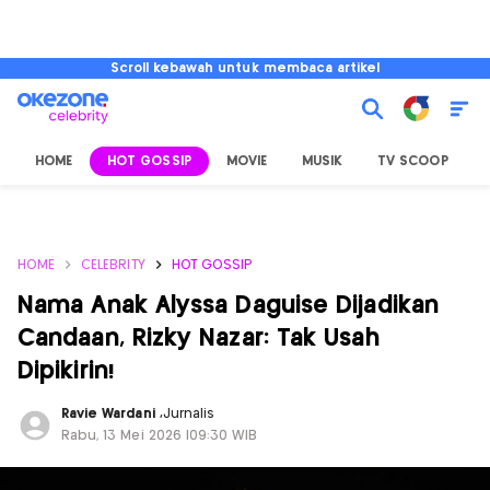
Scroll kebawah untuk membaca artikel
HOME
HOT GOSSIP
MOVIE
MUSIK
TV SCOOP
L
HOME
CELEBRITY
HOT GOSSIP
Nama Anak Alyssa Daguise Dijadikan
Candaan, Rizky Nazar: Tak Usah
Dipikirin!
Ravie Wardani
,
Jurnalis
Rabu, 13 Mei 2026 |09:30 WIB