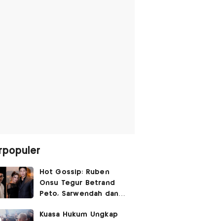
rpopuler
Hot Gossip: Ruben
Onsu Tegur Betrand
Peto, Sarwendah dan
Gio Tak Lagi Umbar
Kuasa Hukum Ungkap
Kemesraan