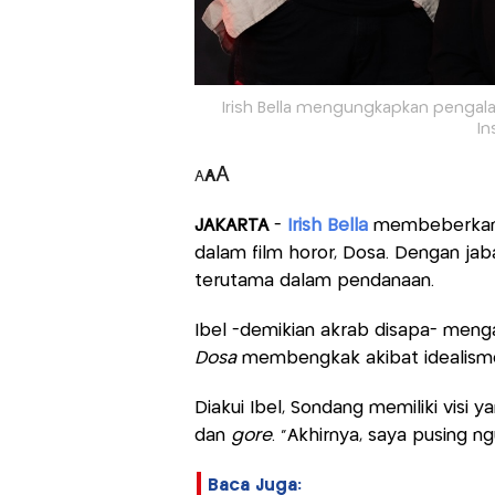
Irish Bella mengungkapkan pengala
In
A
A
A
JAKARTA
-
Irish Bella
membeberkan 
dalam film horor, Dosa. Dengan jab
terutama dalam pendanaan.
Ibel -demikian akrab disapa- meng
Dosa
membengkak akibat idealisme
Diakui Ibel, Sondang memiliki visi 
dan
gore
. “Akhirnya, saya pusing ng
Baca Juga: