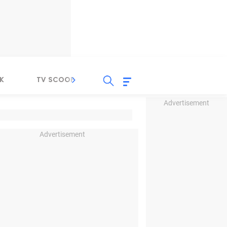
K
TV SCOOP
LIRIK
K-POP
IND
Advertisement
Advertisement