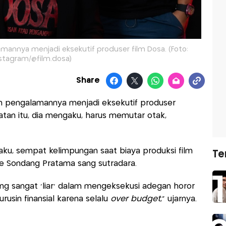
mannya menjadi eksekutif produser film Dosa. (Foto:
stagram/@film.dosa)
Share
pengalamannya menjadi eksekutif produser
atan itu, dia mengaku, harus memutar otak,
aku, sempat kelimpungan saat biaya produksi film
Te
 Sondang Pratama sang sutradara.
yang sangat ‘liar’ dalam mengeksekusi adegan horor
urusin finansial karena selalu
over budget
,” ujarnya.