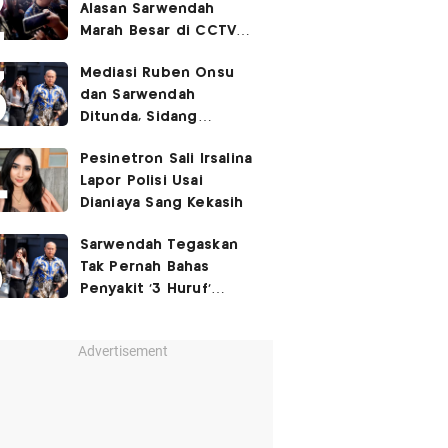
Alasan Sarwendah
Marah Besar di CCTV
yang Viral, Buntut
Mediasi Ruben Onsu
Kecewa Mendalam
dan Sarwendah
Ditunda, Sidang
Berlanjut Minggu Depan
Pesinetron Sali Irsalina
Lapor Polisi Usai
Dianiaya Sang Kekasih
Sarwendah Tegaskan
Tak Pernah Bahas
Penyakit '3 Huruf'
Ruben Onsu
Advertisement