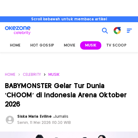
Scroll kebawah untuk membaca artikel
HOME
HOT GOSSIP
MOVIE
MUSIK
TV SCOOP
L
HOME
CELEBRITY
MUSIK
BABYMONSTER Gelar Tur Dunia
‘CHOOM’ di Indonesia Arena Oktober
2026
Siska Maria Eviline
,
Jurnalis
Senin, 11 Mei 2026 |10:30 WIB