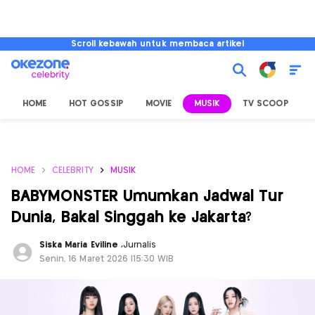
Scroll kebawah untuk membaca artikel
HOME
HOT GOSSIP
MOVIE
MUSIK
TV SCOOP
L
HOME
CELEBRITY
MUSIK
BABYMONSTER Umumkan Jadwal Tur
Dunia, Bakal Singgah ke Jakarta?
Siska Maria Eviline
,
Jurnalis
Senin, 16 Maret 2026 |15:30 WIB