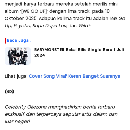
menjadi karya terbaru mereka setelah merilis mini
album ‘[WE GO UP]’ dengan lima track, pada 10
Oktober 2025. Adapun kelima track itu adalah
We Go
Up
,
Psycho
,
Supa Dupa Luv
, dan
Wild
.*
Baca Juga :
BABYMONSTER Bakal Rilis Single Baru 1 Juli
2024
Lihat juga:
Cover Song Viral! Keren Banget Suaranya
(SIS)
Celebrity Okezone menghadirkan berita terbaru,
eksklusif, dan terpercaya seputar artis dalam dan
luar negeri