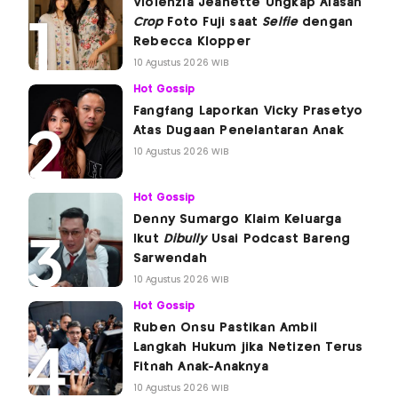
Violenzia Jeanette Ungkap Alasan
Crop
Foto Fuji saat
Selfie
dengan
Rebecca Klopper
10 Agustus 2026 WIB
Hot Gossip
Fangfang Laporkan Vicky Prasetyo
Atas Dugaan Penelantaran Anak
10 Agustus 2026 WIB
Hot Gossip
Denny Sumargo Klaim Keluarga
Ikut
Dibully
Usai Podcast Bareng
Sarwendah
10 Agustus 2026 WIB
Hot Gossip
Ruben Onsu Pastikan Ambil
Langkah Hukum jika Netizen Terus
Fitnah Anak-Anaknya
10 Agustus 2026 WIB