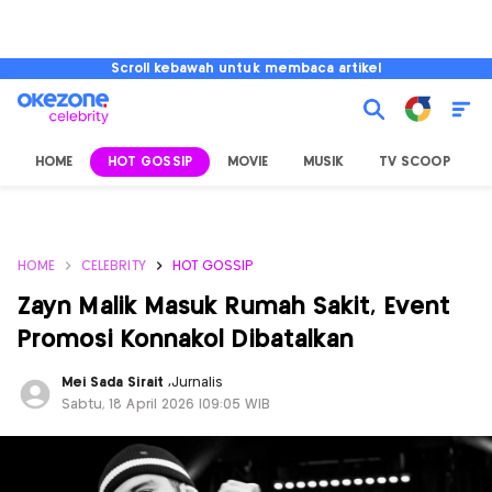
Scroll kebawah untuk membaca artikel
HOME
HOT GOSSIP
MOVIE
MUSIK
TV SCOOP
L
HOME
CELEBRITY
HOT GOSSIP
Zayn Malik Masuk Rumah Sakit, Event
Promosi Konnakol Dibatalkan
Mei Sada Sirait
,
Jurnalis
Sabtu, 18 April 2026 |09:05 WIB