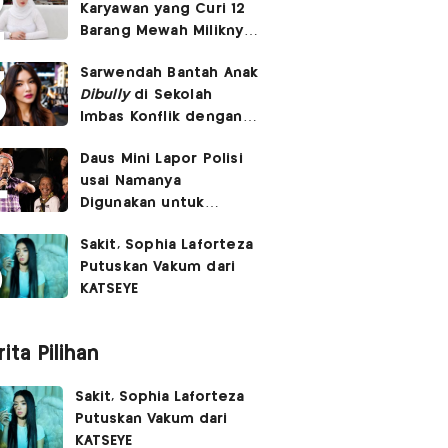
Karyawan yang Curi 12
Barang Mewah Miliknya
Senilai Rp570 Juta
Sarwendah Bantah Anak
Dibully
di Sekolah
Imbas Konflik dengan
Ruben Onsu
Daus Mini Lapor Polisi
usai Namanya
Digunakan untuk
Menyebarkan Konten
Sakit, Sophia Laforteza
SARA
Putuskan Vakum dari
KATSEYE
ita Pilihan
Sakit, Sophia Laforteza
Putuskan Vakum dari
KATSEYE