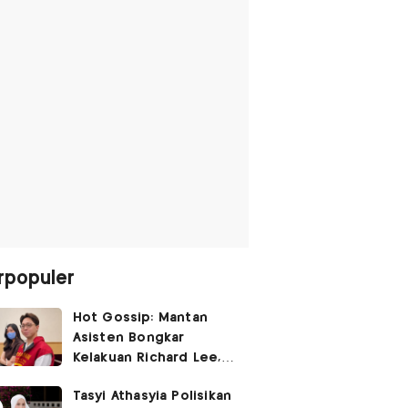
rpopuler
Hot Gossip: Mantan
Asisten Bongkar
Kelakuan Richard Lee,
Fangfang Polisikan Adik
Tasyi Athasyia Polisikan
Vicky Prasetyo