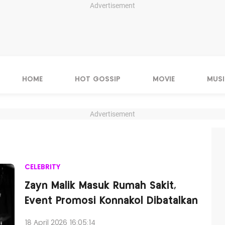
Advertisement
HOME
HOT GOSSIP
MOVIE
MUSI
Advertisement
CELEBRITY
Zayn Malik Masuk Rumah Sakit,
Event Promosi Konnakol Dibatalkan
18 April 2026 16:05:14