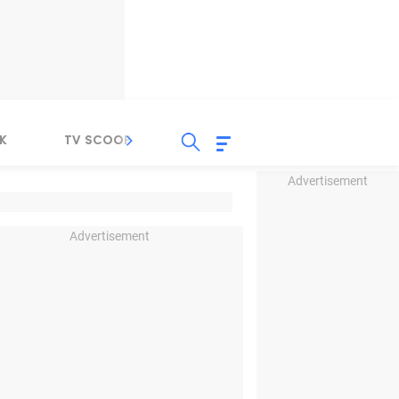
K
TV SCOOP
LIRIK
K-POP
IND
Advertisement
Advertisement