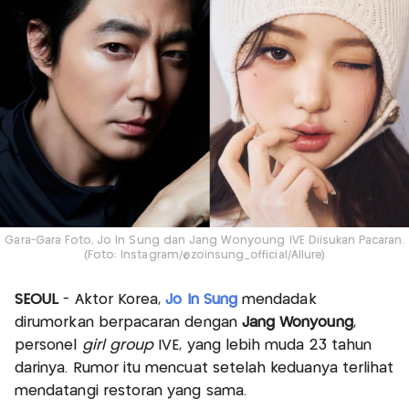
Gara-Gara Foto, Jo In Sung dan Jang Wonyoung IVE Diisukan Pacaran.
(Foto: Instagram/@zoinsung_official/Allure)
SEOUL
- Aktor Korea,
Jo In Sung
mendadak
dirumorkan berpacaran dengan
Jang Wonyoung
,
personel
girl group
IVE, yang lebih muda 23 tahun
darinya. Rumor itu mencuat setelah keduanya terlihat
mendatangi restoran yang sama.