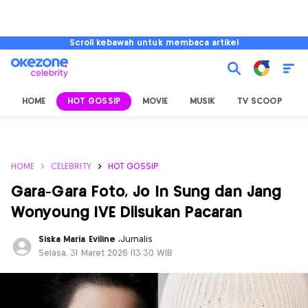
Scroll kebawah untuk membaca artikel
HOME
HOT GOSSIP
MOVIE
MUSIK
TV SCOOP
L
HOME
CELEBRITY
HOT GOSSIP
Gara-Gara Foto, Jo In Sung dan Jang
Wonyoung IVE Diisukan Pacaran
Siska Maria Eviline
,
Jurnalis
Selasa, 31 Maret 2026 |13:30 WIB