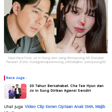
Gara-Gara Foto, Jo In Sung dan Jang Wonyoung IVE Diisukan
Pacaran. (Foto: Instagram/@zoinsung_official/@for_everyoung10)
Baca Juga :
20 Tahun Bersahabat, Cha Tae Hyun dan
Jo In Sung Dirikan Agensi Sendiri
Lihat juga:
Video Clip Keren Ciptaan Anak SMA, Wajib