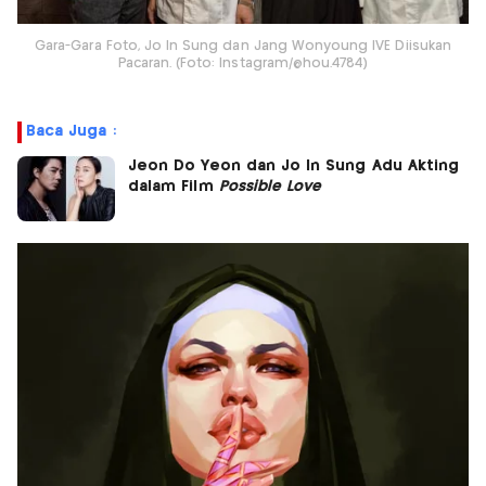
Gara-Gara Foto, Jo In Sung dan Jang Wonyoung IVE Diisukan
Pacaran. (Foto: Instagram/@hou.4784)
Baca Juga :
Jeon Do Yeon dan Jo In Sung Adu Akting
dalam Film
Possible Love