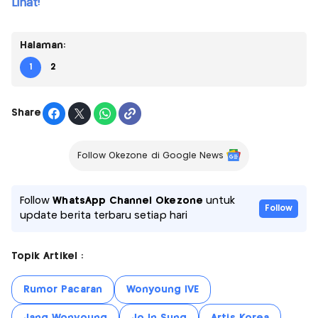
Lihat!
Halaman:
1
2
Share
Follow Okezone di Google News
Follow
WhatsApp Channel Okezone
untuk
Follow
update berita terbaru setiap hari
Topik Artikel :
Rumor Pacaran
Wonyoung IVE
Jang Wonyoung
Jo In Sung
Artis Korea