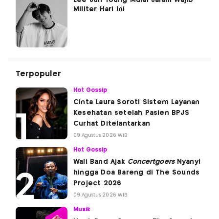
Lee Jun Young Mulai Jalani Wajib
Militer Hari Ini
Terpopuler
Hot Gossip
Cinta Laura Soroti Sistem Layanan
Kesehatan setelah Pasien BPJS
Curhat Ditelantarkan
09 Agustus 2026 WIB
Hot Gossip
Wali Band Ajak
Concertgoers
Nyanyi
hingga Doa Bareng di The Sounds
Project 2026
09 Agustus 2026 WIB
Musik