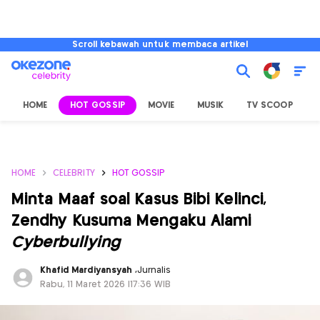
Scroll kebawah untuk membaca artikel
HOME
HOT GOSSIP
MOVIE
MUSIK
TV SCOOP
L
HOME
CELEBRITY
HOT GOSSIP
Minta Maaf soal Kasus Bibi Kelinci,
Zendhy Kusuma Mengaku Alami
Cyberbullying
Khafid Mardiyansyah
,
Jurnalis
Rabu, 11 Maret 2026 |17:36 WIB