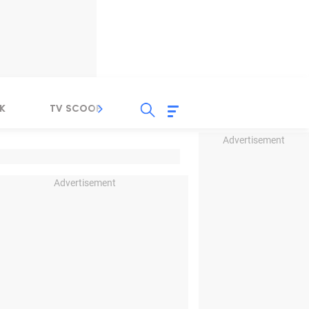
K
TV SCOOP
LIRIK
K-POP
IND
Advertisement
Advertisement