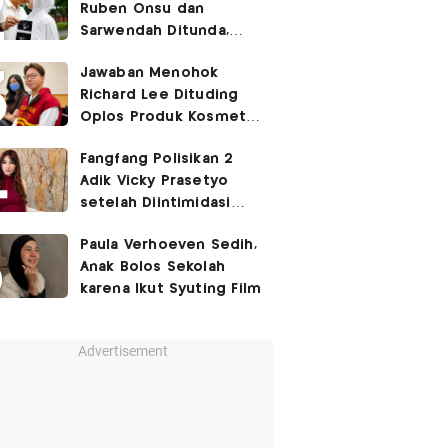
Ruben Onsu dan
Sarwendah Ditunda,
Irish Bella Hamil Anak
Jawaban Menohok
Ketiga
Richard Lee Dituding
Oplos Produk Kosmetik
hingga Punya Ani-Ani
Fangfang Polisikan 2
Adik Vicky Prasetyo
setelah Diintimidasi
Lewat Medsos
Paula Verhoeven Sedih,
Anak Bolos Sekolah
karena Ikut Syuting Film
Advertisement