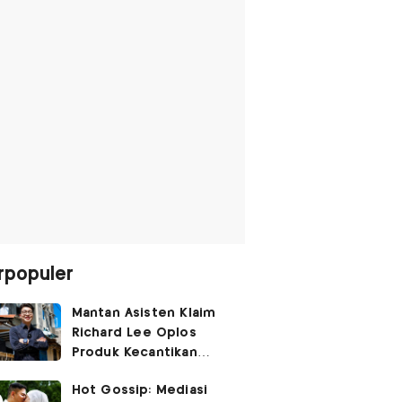
rpopuler
Mantan Asisten Klaim
Richard Lee Oplos
Produk Kecantikan
hingga Transfer Uang
Hot Gossip: Mediasi
ke Ani-Ani