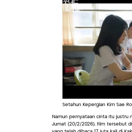
Setahun Kepergian Kim Sae Ron
Namun pernyataan cinta itu justr
Jumat (20/2/2026), film tersebut d
yang telah dibaca 17 juta kali di K