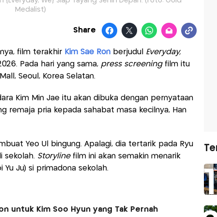
m {Everyday, We} Siap Tayang Senin Depan. (Foto: Gold
Medalist)
Share
ya, film terakhir
Kim Sae Ron
berjudul
Everyday,
2026. Pada hari yang sama,
press screening
film itu
Mall, Seoul, Korea Selatan.
ara Kim Min Jae itu akan dibuka dengan pernyataan
ng remaja pria kepada sahabat masa kecilnya, Han
uat Yeo Ul bingung. Apalagi, dia tertarik pada Ryu
Te
i sekolah.
Storyline
film ini akan semakin menarik
 Yu Ju) si primadona sekolah.
Ron untuk Kim Soo Hyun yang Tak Pernah