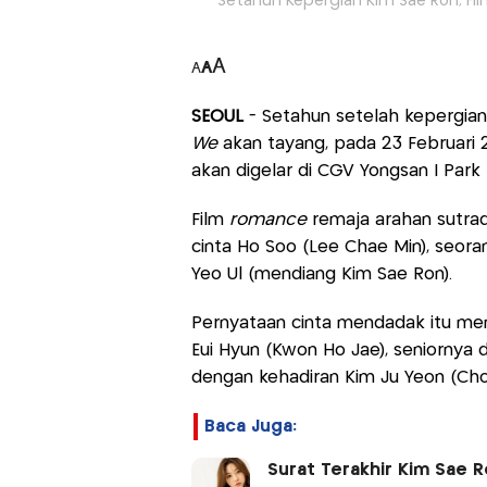
Setahun Kepergian Kim Sae Ron, Fil
A
A
A
SEOUL
- Setahun setelah kepergiann
We
akan tayang, pada 23 Februari 
akan digelar di CGV Yongsan I Park 
Film
romance
remaja arahan sutrad
cinta Ho Soo (Lee Chae Min), seora
Yeo Ul (mendiang Kim Sae Ron).
Pernyataan cinta mendadak itu memb
Eui Hyun (Kwon Ho Jae), seniornya d
dengan kehadiran Kim Ju Yeon (Choi
Baca Juga:
Surat Terakhir Kim Sae 