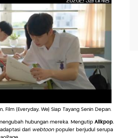
, Film {Everyday, We} Siap Tayang Senin Depan.
u mengubah hubungan mereka. Mengutip
Allkpop
,
iadaptasi dari
webtoon
populer berjudul serupa
akaoPage.