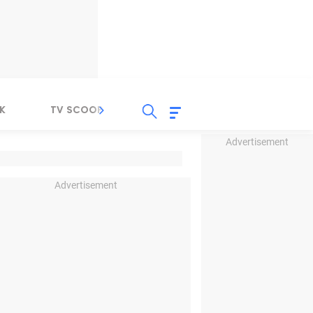
K
TV SCOOP
LIRIK
K-POP
IND
Advertisement
Advertisement