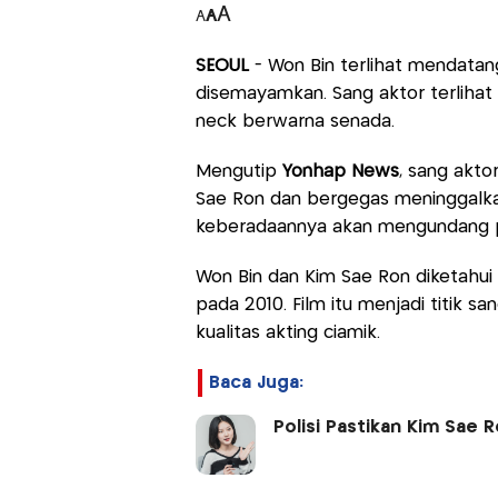
A
A
A
SEOUL
- Won Bin terlihat mendatan
disemayamkan. Sang aktor terlihat 
neck berwarna senada.
Mengutip
Yonhap News
, sang akt
Sae Ron dan bergegas meninggalka
keberadaannya akan mengundang pe
Won Bin dan Kim Sae Ron diketahui
pada 2010. Film itu menjadi titik san
kualitas akting ciamik.
Baca Juga:
Polisi Pastikan Kim Sae 