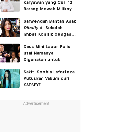
Karyawan yang Curi 12
Barang Mewah Miliknya
Senilai Rp570 Juta
Sarwendah Bantah Anak
Dibully
di Sekolah
Imbas Konflik dengan
Ruben Onsu
Daus Mini Lapor Polisi
usai Namanya
Digunakan untuk
Menyebarkan Konten
Sakit, Sophia Laforteza
SARA
Putuskan Vakum dari
KATSEYE
Advertisement