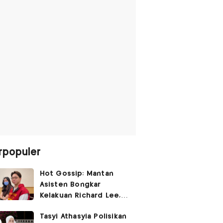
rpopuler
Hot Gossip: Mantan
Asisten Bongkar
Kelakuan Richard Lee,
Fangfang Polisikan Adik
Tasyi Athasyia Polisikan
Vicky Prasetyo