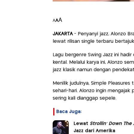
A
A
A
JAKARTA
- Penyanyi jazz, Alonzo B
lewat rilisan single terbaru bertaju
Lagu bergenre Swing Jazz ini hadi
kental. Melalui karya ini, Alonzo s
jazz klasik namun dengan pendeka
Menilik judulnya, Simple Pleasures 
sehari-hari. Alonzo ingin mengajak
sering kali dianggap sepele.
Baca Juga:
Lewat
Strollin' Down The
Jazz dari Amerika