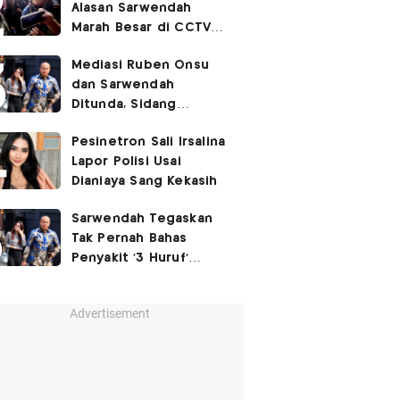
Alasan Sarwendah
Marah Besar di CCTV
yang Viral, Buntut
Mediasi Ruben Onsu
Kecewa Mendalam
dan Sarwendah
Ditunda, Sidang
Berlanjut Minggu Depan
Pesinetron Sali Irsalina
Lapor Polisi Usai
Dianiaya Sang Kekasih
Sarwendah Tegaskan
Tak Pernah Bahas
Penyakit '3 Huruf'
Ruben Onsu
Advertisement