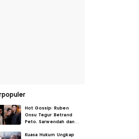
rpopuler
Hot Gossip: Ruben
Onsu Tegur Betrand
Peto, Sarwendah dan
Gio Tak Lagi Umbar
Kuasa Hukum Ungkap
Kemesraan