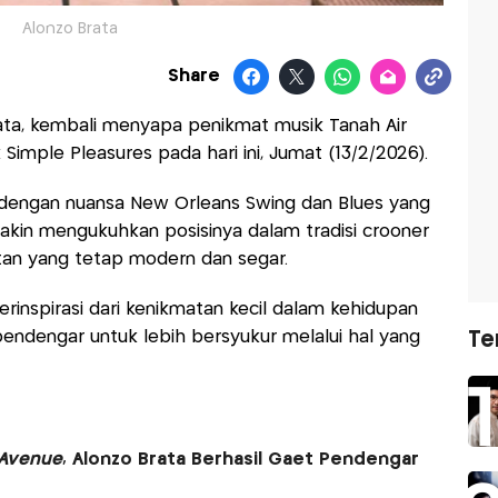
Alonzo Brata
Share
rata, kembali menyapa penikmat musik Tanah Air
k Simple Pleasures pada hari ini, Jumat (13/2/2026).
r dengan nuansa New Orleans Swing dan Blues yang
emakin mengukuhkan posisinya dalam tradisi crooner
tan yang tetap modern dan segar.
terinspirasi dari kenikmatan kecil dalam kehidupan
 pendengar untuk lebih bersyukur melalui hal yang
Te
 Avenue
, Alonzo Brata Berhasil Gaet Pendengar