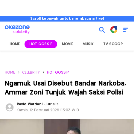
Scroll kebawah untuk membaca artikel
HOME
HOT GOSSIP
MOVIE
MUSIK
TV SCOOP
L
HOME
CELEBRITY
HOT GOSSIP
Ngamuk Usai Disebut Bandar Narkoba,
Ammar Zoni Tunjuk Wajah Saksi Polisi
Ravie Wardani
,
Jurnalis
Kamis, 12 Februari 2026 |15:03 WIB