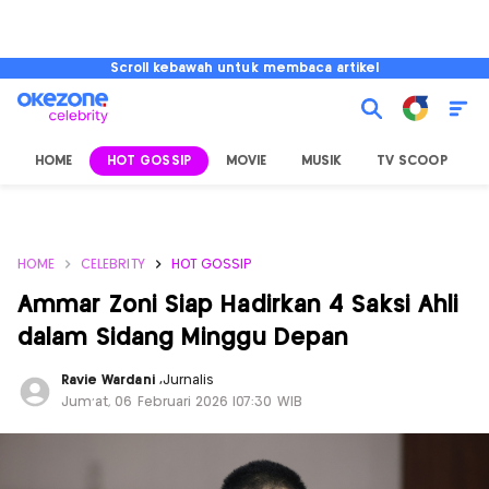
Scroll kebawah untuk membaca artikel
HOME
HOT GOSSIP
MOVIE
MUSIK
TV SCOOP
L
HOME
CELEBRITY
HOT GOSSIP
Ammar Zoni Siap Hadirkan 4 Saksi Ahli
dalam Sidang Minggu Depan
Ravie Wardani
,
Jurnalis
Jum'at, 06 Februari 2026 |07:30 WIB