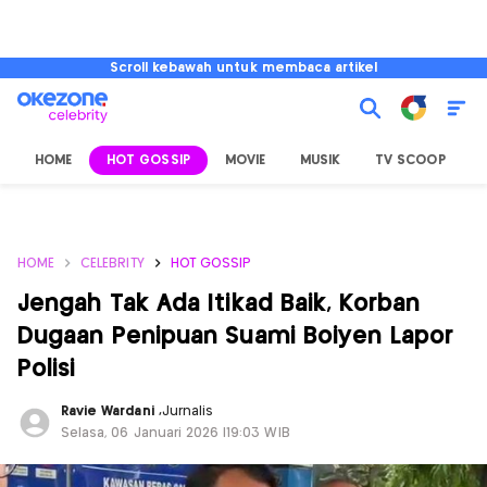
Scroll kebawah untuk membaca artikel
HOME
HOT GOSSIP
MOVIE
MUSIK
TV SCOOP
L
HOME
CELEBRITY
HOT GOSSIP
Jengah Tak Ada Itikad Baik, Korban
Dugaan Penipuan Suami Boiyen Lapor
Polisi
Ravie Wardani
,
Jurnalis
Selasa, 06 Januari 2026 |19:03 WIB