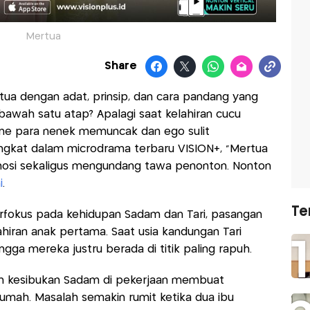
Mertua
Share
rtua dengan adat, prinsip, dan cara pandang yang
 bawah satu atap? Apalagi saat kelahiran cucu
e para nenek memuncak dan ego sulit
diangkat dalam microdrama terbaru VISION+, “Mertua
mosi sekaligus mengundang tawa penonton. Nonton
i
.
Te
rfokus pada kehidupan Sadam dan Tari, pasangan
iran anak pertama. Saat usia kandungan Tari
ga mereka justru berada di titik paling rapuh.
dan kesibukan Sadam di pekerjaan membuat
rumah. Masalah semakin rumit ketika dua ibu