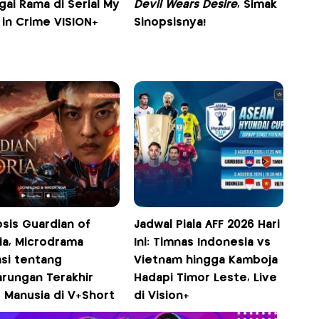
ai Rama di Serial My
Devil Wears Desire
, Simak
 in Crime VISION+
Sinopsisnya!
psis Guardian of
Jadwal Piala AFF 2026 Hari
ia, Microdrama
Ini: Timnas Indonesia vs
asi tentang
Vietnam hingga Kamboja
arungan Terakhir
Hadapi Timor Leste, Live
 Manusia di V+Short
di Vision+