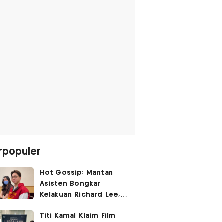
rpopuler
Hot Gossip: Mantan
Asisten Bongkar
Kelakuan Richard Lee,
Fangfang Polisikan Adik
Titi Kamal Klaim Film
Vicky Prasetyo