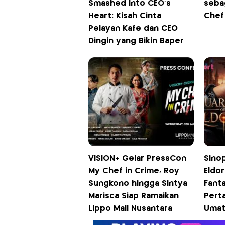
Smashed Into CEO's
sebag
Heart: Kisah Cinta
Chef
Pelayan Kafe dan CEO
Dingin yang Bikin Baper
VISION+ Gelar PressCon
Sino
My Chef in Crime, Roy
Eldor
Sungkono hingga Sintya
Fant
Marisca Siap Ramaikan
Pert
Lippo Mall Nusantara
Umat