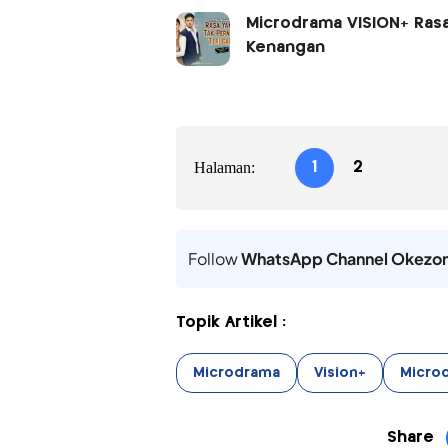
Microdrama VISION+ Rasa
Kenangan
Halaman:
1
2
Follow
WhatsApp Channel Okezo
Topik Artikel :
Microdrama
Vision+
Microd
Share