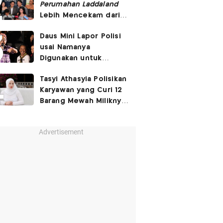
Perumahan Laddaland
Lebih Mencekam dari
Versi Thailand
Daus Mini Lapor Polisi
usai Namanya
Digunakan untuk
Menyebarkan Konten
Tasyi Athasyia Polisikan
SARA
Karyawan yang Curi 12
Barang Mewah Miliknya
Senilai Rp570 Juta
Advertisement