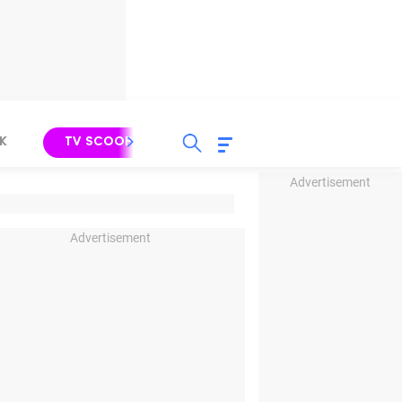
K
TV SCOOP
LIRIK
K-POP
IND
Advertisement
Advertisement