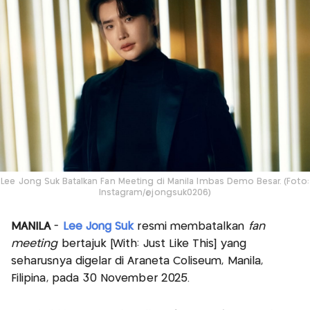
Lee Jong Suk Batalkan Fan Meeting di Manila Imbas Demo Besar. (Foto:
Instagram/@jongsuk0206)
MANILA
-
Lee Jong Suk
resmi membatalkan
fan
meeting
bertajuk [With: Just Like This] yang
seharusnya digelar di Araneta Coliseum, Manila,
Filipina, pada 30 November 2025.