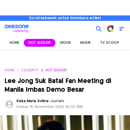
Scroll kebawah untuk membaca artikel
HOME
HOT GOSSIP
MOVIE
MUSIK
TV SCOOP
L
HOME
CELEBRITY
HOT GOSSIP
Lee Jong Suk Batal Fan Meeting di
Manila Imbas Demo Besar
Siska Maria Eviline
,
Jurnalis
Selasa, 18 November 2025 |10:30 WIB