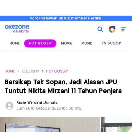
Scroll kebawah untuk membaca artikel
HOME
HOT GOSSIP
MOVIE
MUSIK
TV SCOOP
L
HOME
CELEBRITY
HOT GOSSIP
Bersikap Tak Sopan, Jadi Alasan JPU
Tuntut Nikita Mirzani 11 Tahun Penjara
Ravie Wardani
,
Jurnalis
Jum'at, 10 Oktober 2025 |08:30 WIB