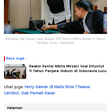
Bersikap Tak Sopan, Jadi Alasan JPU Tuntut Nikita Mirzani 11 Tahun
Penjara. (Foto: Okezone)
Baca Juga :
Reaksi Santai Nikita Mirzani Usai Dituntut
11 Tahun Penjara: Hukum di Indonesia Lucu
Lihat juga:
Ferry Irawan di Mata Elma Theana:
Lembut, Gak Pernah Kasar
Halaman: