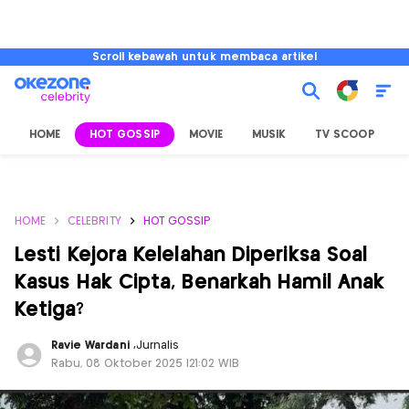
Scroll kebawah untuk membaca artikel
HOME
HOT GOSSIP
MOVIE
MUSIK
TV SCOOP
L
HOME
CELEBRITY
HOT GOSSIP
Lesti Kejora Kelelahan Diperiksa Soal
Kasus Hak Cipta, Benarkah Hamil Anak
Ketiga?
Ravie Wardani
,
Jurnalis
Rabu, 08 Oktober 2025 |21:02 WIB