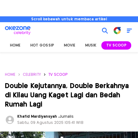
Scroll kebawah untuk membaca artikel
HOME
HOT GOSSIP
MOVIE
MUSIK
TV SCOOP
L
HOME
CELEBRITY
TV SCOOP
Double Kejutannya, Double Berkahnya
di Kilau Uang Kaget Lagi dan Bedah
Rumah Lagi
Khafid Mardiyansyah
,
Jurnalis
Sabtu, 09 Agustus 2025 |05:41 WIB