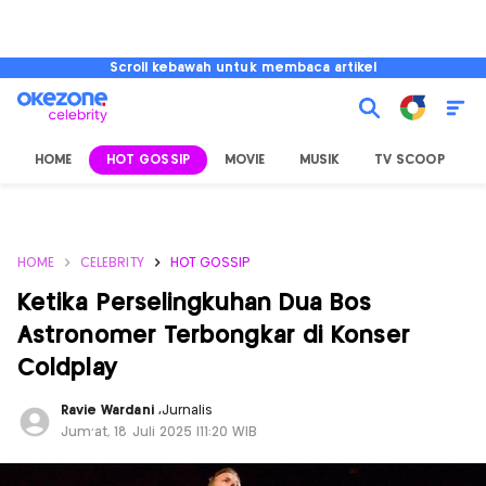
Scroll kebawah untuk membaca artikel
HOME
HOT GOSSIP
MOVIE
MUSIK
TV SCOOP
L
HOME
CELEBRITY
HOT GOSSIP
Ketika Perselingkuhan Dua Bos
Astronomer Terbongkar di Konser
Coldplay
Ravie Wardani
,
Jurnalis
Jum'at, 18 Juli 2025 |11:20 WIB