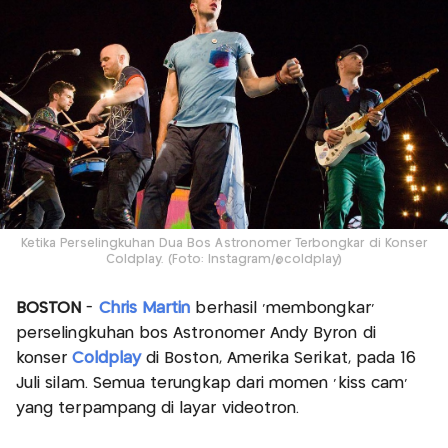
Ketika Perselingkuhan Dua Bos Astronomer Terbongkar di Konser
Coldplay. (Foto: Instagram/@coldplay)
BOSTON
-
Chris Martin
berhasil ‘membongkar’
perselingkuhan bos Astronomer Andy Byron di
konser
Coldplay
di Boston, Amerika Serikat, pada 16
Juli silam. Semua terungkap dari momen ‘kiss cam’
yang terpampang di layar videotron.