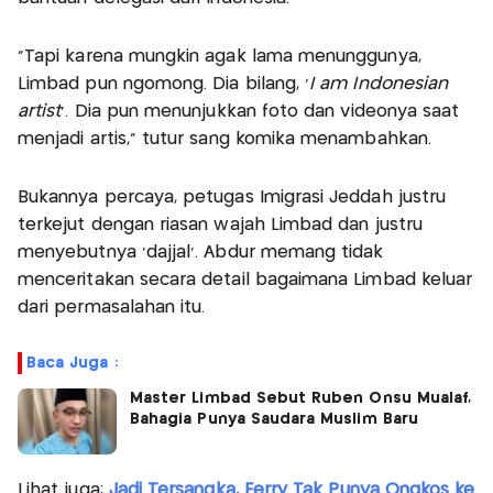
“Tapi karena mungkin agak lama menunggunya,
Limbad pun ngomong. Dia bilang, ‘
I am Indonesian
artist
’. Dia pun menunjukkan foto dan videonya saat
menjadi artis,” tutur sang komika menambahkan.
Bukannya percaya, petugas Imigrasi Jeddah justru
terkejut dengan riasan wajah Limbad dan justru
menyebutnya ‘dajjal’. Abdur memang tidak
menceritakan secara detail bagaimana Limbad keluar
dari permasalahan itu.
Baca Juga :
Master Limbad Sebut Ruben Onsu Mualaf,
Bahagia Punya Saudara Muslim Baru
Lihat juga:
Jadi Tersangka, Ferry Tak Punya Ongkos ke