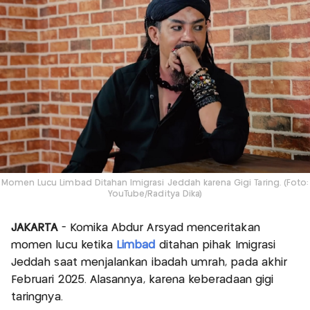
Momen Lucu Limbad Ditahan Imigrasi Jeddah karena Gigi Taring. (Foto:
YouTube/Raditya Dika)
JAKARTA
- Komika Abdur Arsyad menceritakan
momen lucu ketika
Limbad
ditahan pihak Imigrasi
Jeddah saat menjalankan ibadah umrah, pada akhir
Februari 2025. Alasannya, karena keberadaan gigi
taringnya.