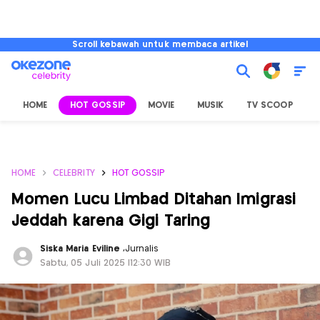
Scroll kebawah untuk membaca artikel
HOME
HOT GOSSIP
MOVIE
MUSIK
TV SCOOP
L
HOME
CELEBRITY
HOT GOSSIP
Momen Lucu Limbad Ditahan Imigrasi
Jeddah karena Gigi Taring
Siska Maria Eviline
,
Jurnalis
Sabtu, 05 Juli 2025 |12:30 WIB