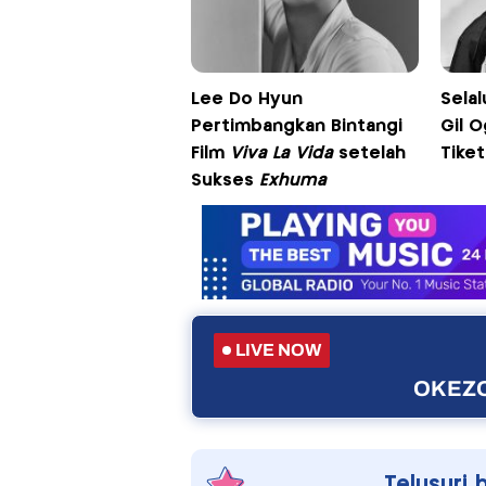
Lee Do Hyun
Sela
Pertimbangkan Bintangi
Gil 
Film
Viva La Vida
setelah
Tike
Sukses
Exhuma
LIVE NOW
OKEZO
Telusuri 