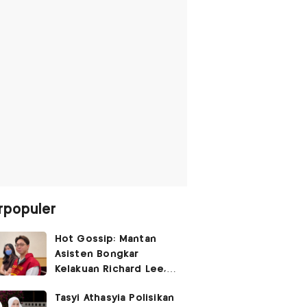
rpopuler
Hot Gossip: Mantan
Asisten Bongkar
Kelakuan Richard Lee,
Fangfang Polisikan Adik
Tasyi Athasyia Polisikan
Vicky Prasetyo