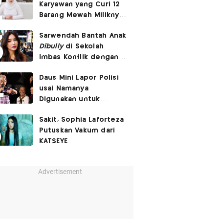
Karyawan yang Curi 12
Barang Mewah Miliknya
Senilai Rp570 Juta
Sarwendah Bantah Anak
Dibully
di Sekolah
Imbas Konflik dengan
Ruben Onsu
Daus Mini Lapor Polisi
usai Namanya
Digunakan untuk
Menyebarkan Konten
Sakit, Sophia Laforteza
SARA
Putuskan Vakum dari
KATSEYE
Advertisement