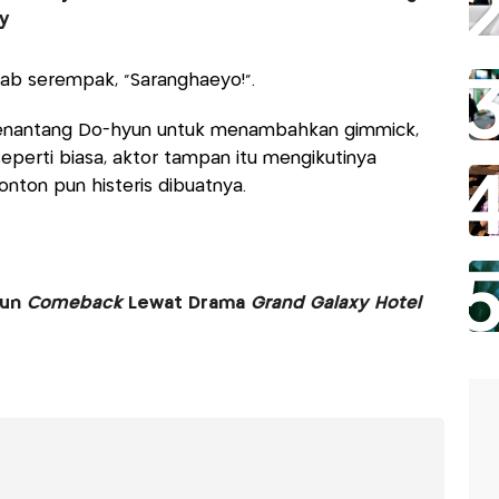
ty
wab serempak, “Saranghaeyo!”.
enantang Do-hyun untuk menambahkan gimmick,
eperti biasa, aktor tampan itu mengikutinya
nton pun histeris dibuatnya.
yun
Comeback
Lewat Drama
Grand Galaxy Hotel