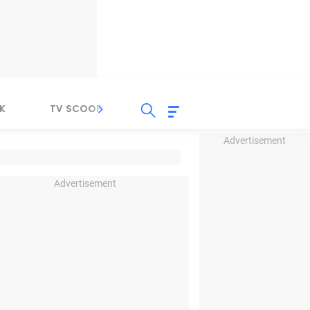
K
TV SCOOP
LIRIK
K-POP
IND
Advertisement
Advertisement