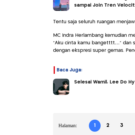
sampai Join Tren Veloci
Tentu saja seluruh ruangan menja
MC Indra Herlambang kemudian m
“Aku cinta kamu bangetttt…” dan s
dengan ekspresi super gemas. Peno
Baca Juga:
Selesai Wamil, Lee Do H
Halaman:
1
2
3