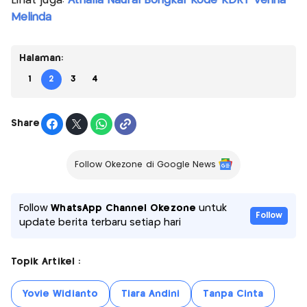
Lihat juga:
Athalla Naufal Bongkar Kode KDRT Venna
Melinda
Halaman:
1
2
3
4
Share
Follow Okezone di Google News
Follow
WhatsApp Channel Okezone
untuk
Follow
update berita terbaru setiap hari
Topik Artikel :
Yovie Widianto
Tiara Andini
Tanpa Cinta