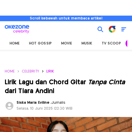
Scroll kebawah untuk membaca artikel
HOME
HOT GOSSIP
MOVIE
MUSIK
TV SCOOP
L
HOME
CELEBRITY
LIRIK
Lirik Lagu dan Chord Gitar
Tanpa Cinta
dari Tiara Andini
Siska Maria Eviline
,
Jurnalis
Selasa, 10 Juni 2025 |22:30 WIB