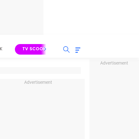
K
TV SCOOP
LIRIK
K-POP
IND
Advertisement
Advertisement