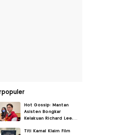
rpopuler
Hot Gossip: Mantan
Asisten Bongkar
Kelakuan Richard Lee,
Fangfang Polisikan Adik
Titi Kamal Klaim Film
Vicky Prasetyo