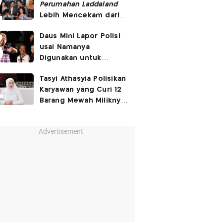
Perumahan Laddaland
Lebih Mencekam dari
Versi Thailand
Daus Mini Lapor Polisi
usai Namanya
Digunakan untuk
Menyebarkan Konten
Tasyi Athasyia Polisikan
SARA
Karyawan yang Curi 12
Barang Mewah Miliknya
Senilai Rp570 Juta
Advertisement