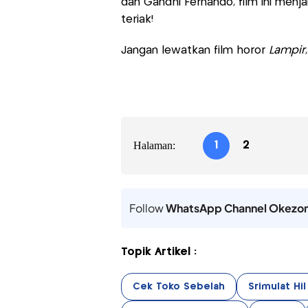
dan Gandhi Fernando, film ini menja
teriak!
Jangan lewatkan film horor
Lampir
Halaman:
1
2
Follow
WhatsApp Channel Okezo
Topik Artikel :
Cek Toko Sebelah
Srimulat Hi